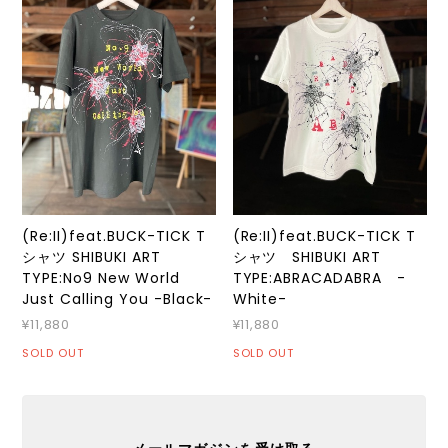
(Re:II)feat.BUCK-TICK T
(Re:II)feat.BUCK-TICK T
シャツ SHIBUKI ART
シャツ SHIBUKI ART
TYPE:No9 New World
TYPE:ABRACADABRA -
Just Calling You -Black-
White-
¥11,880
¥11,880
SOLD OUT
SOLD OUT