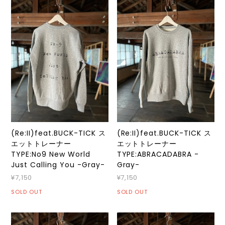
(Re:II)feat.BUCK-TICK ス
(Re:II)feat.BUCK-TICK ス
エットトレーナー
エットトレーナー
TYPE:No9 New World
TYPE:ABRACADABRA -
Just Calling You -Gray-
Gray-
¥7,150
¥7,150
SOLD OUT
SOLD OUT