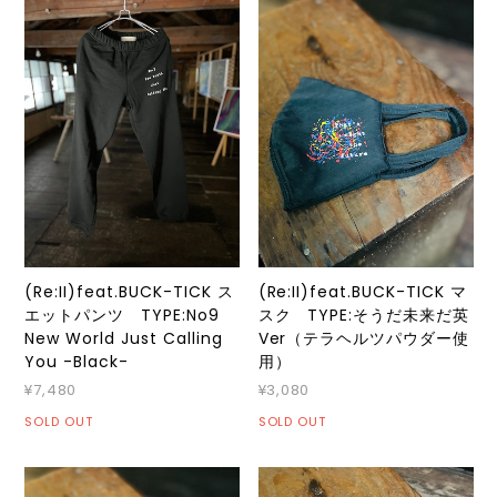
(Re:II)feat.BUCK-TICK ス
(Re:II)feat.BUCK-TICK マ
エットパンツ TYPE:No9
スク TYPE:そうだ未来だ英
New World Just Calling
Ver（テラヘルツパウダー使
You -Black-
用）
¥7,480
¥3,080
SOLD OUT
SOLD OUT