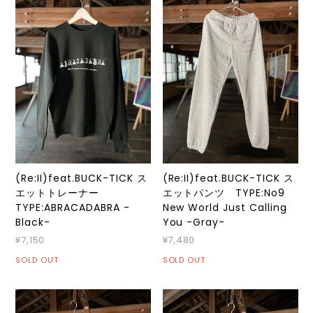
(Re:II)feat.BUCK-TICK ス
(Re:II)feat.BUCK-TICK ス
エットトレーナー
エットパンツ TYPE:No9
TYPE:ABRACADABRA -
New World Just Calling
Black-
You -Gray-
¥7,150
¥7,480
SOLD OUT
SOLD OUT