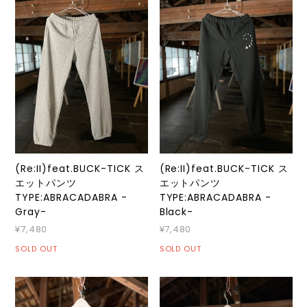
(Re:II)feat.BUCK-TICK ス
(Re:II)feat.BUCK-TICK ス
エットパンツ
エットパンツ
TYPE:ABRACADABRA -
TYPE:ABRACADABRA -
Gray-
Black-
¥7,480
¥7,480
SOLD OUT
SOLD OUT