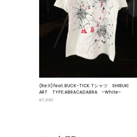
(Re:II)feat.BUCK-TICK Tシャツ SHIBUKI
ART TYPE:ABRACADABRA -White-
¥11,880