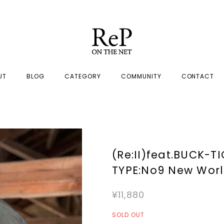
UT
BLOG
CATEGORY
COMMUNITY
CONTACT
(Re:II)feat.BUCK
TYPE:No9 New Worl
¥11,880
SOLD OUT