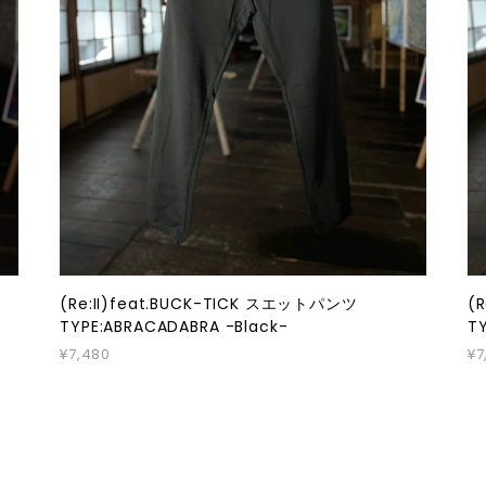
(Re:II)feat.BUCK-TICK スエットパンツ
(
TYPE:ABRACADABRA -Black-
T
¥7,480
¥7