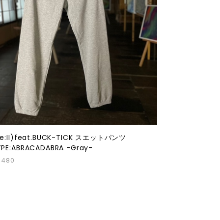
Re:II)feat.BUCK-TICK スエットパンツ
YPE:ABRACADABRA -Gray-
,480