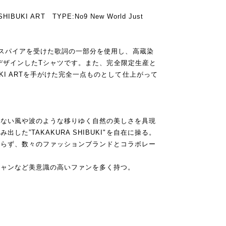
 SHIBUKI ART TYPE:No9 New World Just
インスパイアを受けた歌詞の一部分を使用し、高蔵染
彦氏がデザインしたTシャツです。また、完全限定生産と
UKI ARTを手がけた完全一点ものとして仕上がって
はない風や波のような移りゆく自然の美しさを具現
した”TAKAKURA SHIBUKI"を自在に操る。
限らず、数々のファッションブランドとコラボレー
シャンなど美意識の高いファンを多く持つ。