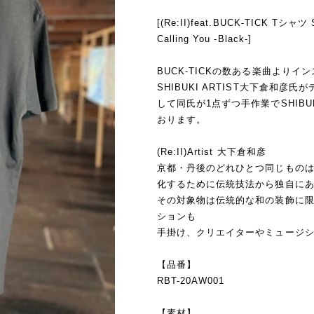
[(Re:II)feat.BUCK-TICK Tシャツ
Calling You -Black-]
BUCK-TICKの数ある楽曲より
SHIBUKI ARTIST大下倉和
して同氏が1点ずつ手作業でSHIB
おります。
(Re:II)Artist 大下倉和彦
京都・丹後のどれひとつ同じもの
化するために伝統技法から独自にあみ出
その対象物は伝統的な和の装飾に
ションも
手掛け、クリエイターやミュージ
【品番】
RBT-20AW001
【素材】