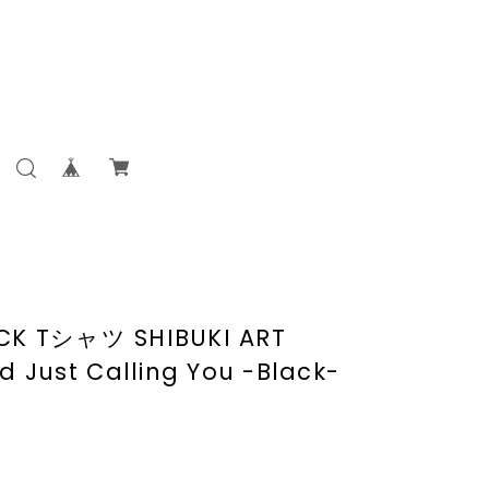
-TICK Tシャツ SHIBUKI ART
d Just Calling You -Black-