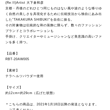
(Re:II)Artist 大下倉和彦
京都・丹後のどれひとつ同じものはない風や波のような移りゆ
く自然の美しさを具現化するために伝統技法から独自にあみ出
した”TAKAKURA SHIBUKI"を自在に操る。
その対象物は伝統的な和の装飾に限らず、数々のファッション
ブランドとコラボレーションも
手掛け、クリエイターやミュージシャンなど美意識の高いファ
ンを多く持つ。
【品番】
RBT-20AW005
【素材】
テラヘルツパウダー使用
【サイズ】
約12cm×約29cm（広げた状態）
＊こちらの商品は、2021年1月18日以降の発送となります。
ご了承ください。