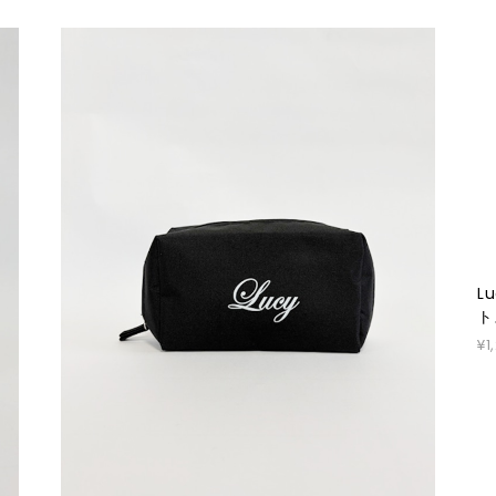
L
ト
¥1