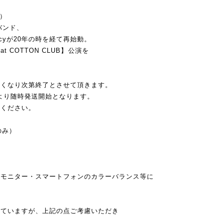
成）
バンド、
cyが20年の時を経て再始動。
 at COTTON CLUB】公演を
なくなり次第終了とさせて頂きます。
1日より随時発送開始となります。
ください。
のみ）
ンモニター・スマートフォンのカラーバランス等に
。
めていますが、上記の点ご考慮いただき