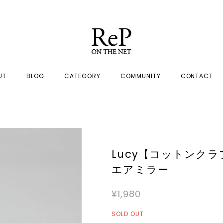
UT
BLOG
CATEGORY
COMMUNITY
CONTACT
Lucy【コットンク
エアミラー
¥1,980
SOLD OUT