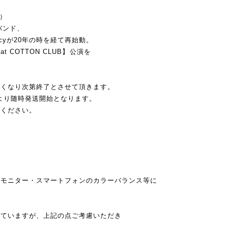
成）
バンド、
cyが20年の時を経て再始動。
 at COTTON CLUB】公演を
なくなり次第終了とさせて頂きます。
1日より随時発送開始となります。
ください。
ンモニター・スマートフォンのカラーバランス等に
。
めていますが、上記の点ご考慮いただき