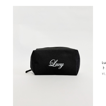
L
ト
¥1